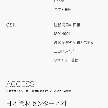
Depot
見学・研修
CSR
CSR
建設業界の課題
ト
ッ
ISO14001
プ
環境配慮型配送システム
エコドライブ
リサイクル活動
ACCESS
日本管材センター本社・新木場配送センターのアクセス情報
日本管材センター本社