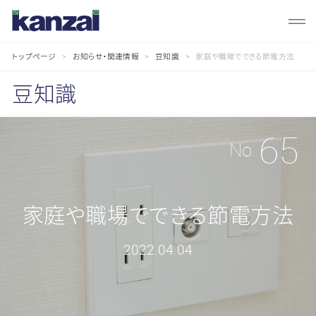
トップページ
お知らせ・関連情報
豆知識
家庭や職場でできる節電方法
豆知識
お
知
ら
せ・
関
連
情
65
報
No.
家庭や職場でできる節電方法
2022.04.04