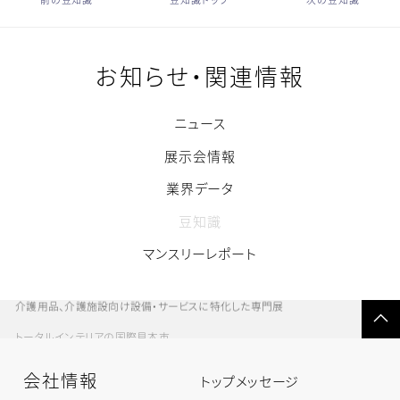
前の豆知識
豆知識トップ
次の豆知識
お知らせ・関連情報
ニュース
展示会情報
業界データ
豆知識
マンスリーレポート
介護用品、介護施設向け設備・サービスに特化した専門展
ペ
ー
トータルインテリアの国際見本市
ジ
の
先
頭
へ
戻
会社情報
る
会
トップメッセージ
社