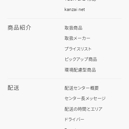
kanzai net
商品紹介
商
取扱商品
品
紹
取扱メーカー
介
ト
プライスリスト
ッ
プ
ピックアップ商品
環境配慮型商品
配送
配
配送センター概要
送
ト
センター長メッセージ
ッ
プ
配送の時間とエリア
ドライバー