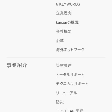
情
6 KEYWORDS
報
ト
企業理念
ッ
プ
kanzaiの挑戦
会社概要
沿革
海外ネットワーク
事業紹介
事
管材調達
業
紹
トータルサポート
介
ト
テクニカルサポート
ッ
プ
リニューアル
防災
TECH LAB 常総