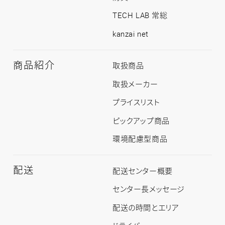
TECH LAB 常総
kanzai net
商品紹介
商
取扱商品
品
紹
取扱メーカー
介
ト
プライスリスト
ッ
プ
ピックアップ商品
環境配慮型商品
配送
配
配送センター概要
送
ト
センター長メッセージ
ッ
プ
配送の時間とエリア