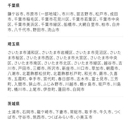
千葉県
鎌ケ谷市、市原市（一部地域）、市川市、習志野市、松戸市、成田
市、千葉市稲毛区、千葉市花見川区、千葉市若葉区、千葉市中央
区、千葉市美浜区、千葉市緑区、船橋市、大網白里市、柏市、白井
市、八千代市、野田市、流山市
埼玉県
さいたま市浦和区、さいたま市岩槻区、さいたま市見沼区、さいた
ま市桜区、さいたま市西区、さいたま市大宮区、さいたま市中央
区、さいたま市南区、さいたま市北区、さいたま市緑区、越谷市、吉
川市、戸田市、三郷市、所沢市、新座市、川口市、草加市、朝霞市、
八潮市、北葛飾郡松伏町、北葛飾郡杉戸町、和光市、蕨市、久喜
市、五霞町、幸手市、宮代町、春日部市、志木市、富士見市、三芳
町、入間市、狭山市、ふじみ野市、川越市、鶴ヶ島市、坂戸市、川島
町、桶川市、上尾市、伊奈町、蓮田市、白岡市
茨城県
土浦市、石岡市、龍ケ崎市、下妻市、常総市、取手市、牛久市、つく
ば市、守谷市、筑西市、つくばみらい市、小美玉市