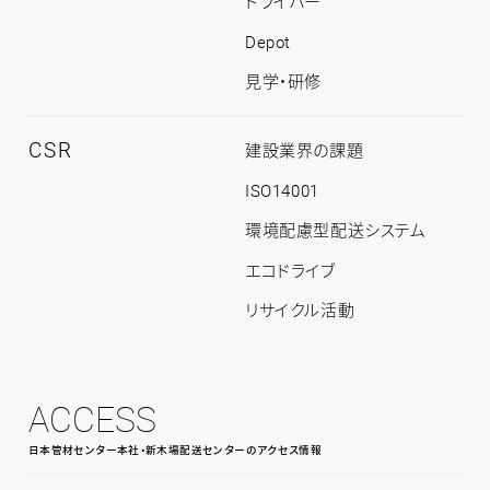
ドライバー
Depot
見学・研修
CSR
CSR
建設業界の課題
ト
ッ
ISO14001
プ
環境配慮型配送システム
エコドライブ
リサイクル活動
ACCESS
日本管材センター本社・新木場配送センターのアクセス情報