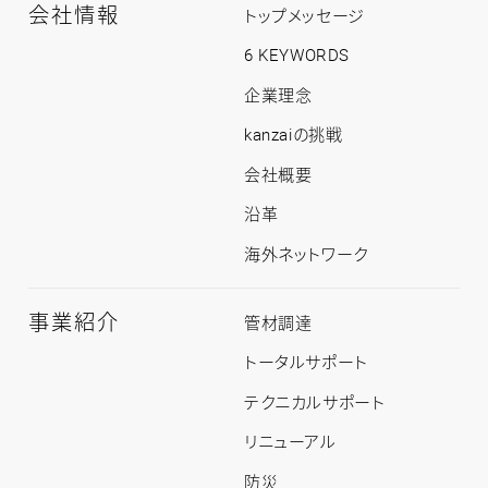
会社情報
る
会
トップメッセージ
社
情
6 KEYWORDS
報
ト
企業理念
ッ
プ
kanzaiの挑戦
会社概要
沿革
海外ネットワーク
事業紹介
事
管材調達
業
紹
トータルサポート
介
ト
テクニカルサポート
ッ
プ
リニューアル
防災