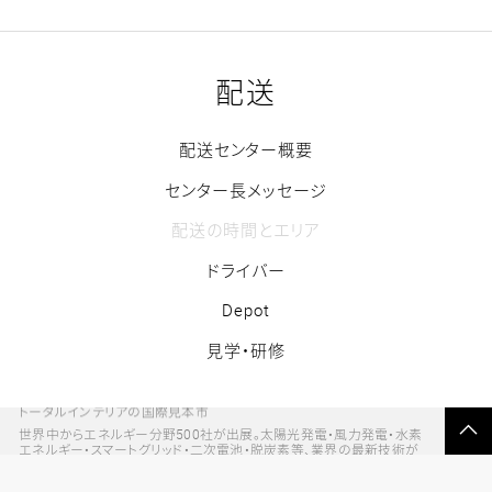
配送
配送センター概要
センター長メッセージ
配送の時間とエリア
ドライバー
Depot
見学・研修
トータルインテリアの国際見本市
ペ
世界中からエネルギー分野500社が出展。太陽光発電・風力発電・水素
ー
エネルギー・スマートグリッド・二次電池・脱炭素等、業界の最新技術が
ジ
出展し、技術的な商談が活発に行われます。
の
先
頭
へ
戻