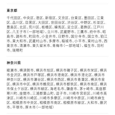
東京都
千代田区、中央区、港区、新宿区、文京区、台東区、墨田区、江東
区、品川区、目黒区、大田区、世田谷区、渋谷区、中野区、杉並区、
豊島区、北区、荒川区、板橋区、練馬区、足立区、葛飾区、江戸川
区、八王子市（一部地域）、立川市、武蔵野市、三鷹市、府中市、昭
島市、調布市、町田市、小金井市、日野市、国分寺市、国立市、狛江
市、東大和市、武蔵村山市、多摩市、稲城市、小平市、東村山市、西
東京市、清瀬市、東久留米市、青梅市（一部地域）、福生市、羽村
市、瑞穂町
神奈川県
綾瀬市、横須賀市、横浜市旭区、横浜市磯子区、横浜市栄区、横浜
市金沢区、横浜市戸塚区、横浜市港南区、横浜市港北区、横浜市
神奈川区、横浜市瀬谷区、横浜市西区、横浜市青葉区、横浜市泉
区、横浜市中区、横浜市鶴見区、横浜市都筑区、横浜市南区、横浜
市保土ケ谷区、横浜市緑区、海老名市、鎌倉市、茅ヶ崎市、高座郡
寒川町、座間市、三浦郡葉山町、逗子市、川崎市宮前区、川崎市高
津区、川崎市川崎区、川崎市多摩区、川崎市中原区、川崎市麻生
区、相模原市中央区、相模原市南区、相模原市緑区、大和市、藤沢
市、平塚市、厚木市（一部地域）