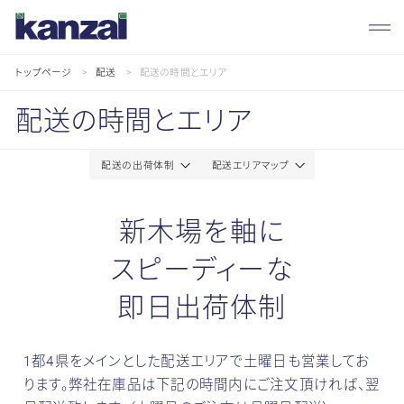
トップページ
配送
配送の時間とエリア
配送の時間とエリア
配
送
配送の出荷体制
配送エリアマップ
配
新木場を軸に
送
スピーディーな
の
即日出荷体制
出
1都4県をメインとした配送エリアで土曜日も営業してお
荷
ります。
弊社在庫品は下記の時間内にご注文頂ければ、翌