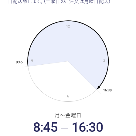
日配送致します。
（土曜日のご注文は月曜日配送）
体
制
受
付
時
間
月〜金曜日
8:45
16:30