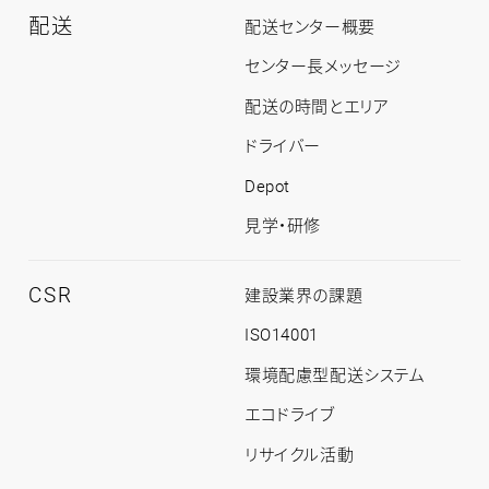
配送
配
配送センター概要
送
ト
センター長メッセージ
ッ
プ
配送の時間とエリア
ドライバー
Depot
見学・研修
CSR
CSR
建設業界の課題
ト
ッ
ISO14001
プ
環境配慮型配送システム
エコドライブ
リサイクル活動