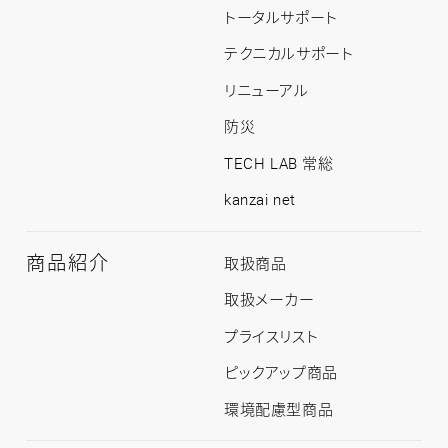
紹
トータルサポート
介
ト
テクニカルサポート
ッ
プ
リニューアル
防災
TECH LAB 常総
kanzai net
商品紹介
商
取扱商品
品
紹
取扱メーカー
介
ト
プライスリスト
ッ
プ
ピックアップ商品
環境配慮型商品