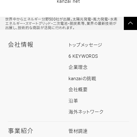
kanzai net
ペ
世界中からエネルギー分野500社が出展。太陽光発電・風力発電・水素
ー
エネルギー・スマートグリッド・二次電池・脱炭素等、業界の最新技術が
ジ
出展し、技術的な商談が活発に行われます。
の
先
頭
へ
戻
会社情報
る
会
トップメッセージ
社
情
6 KEYWORDS
報
ト
企業理念
ッ
プ
kanzaiの挑戦
会社概要
沿革
海外ネットワーク
事業紹介
事
管材調達
業