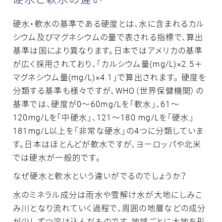
硬水・軟水の基準である硬度とは、水に含まれるカル
シウム及びマグネシウムの量で表される指標で、算出
基準は国により異なります。日本ではアメリカの基準
が広く採用されており、「カルシウム量(mg/L)×2.5＋
マグネシウム量(mg/L)×4.1」で算出されます。 硬度を
分類する基準も様々ですが、WHO（世界保健機関）の
基準では、硬度が0～60mg/Lを「軟水」、61～
120mg/Lを「中硬水」、121～180 mg/Lを「硬水」
181mg/L以上を「非常な硬水」の4つに分類していま
す。日本はほとんどが軟水ですが、ヨーロッパや北米
では硬水が一般的です。
なぜ硬水と軟水という違いがでるのでしょうか？
水のミネラル成分は雨水や雪解け水が大地にしみこ
み川となり流れていく過程で、周囲の地層などの成分
が少しずつ溶け込んだものです。地域ごとに大地を形