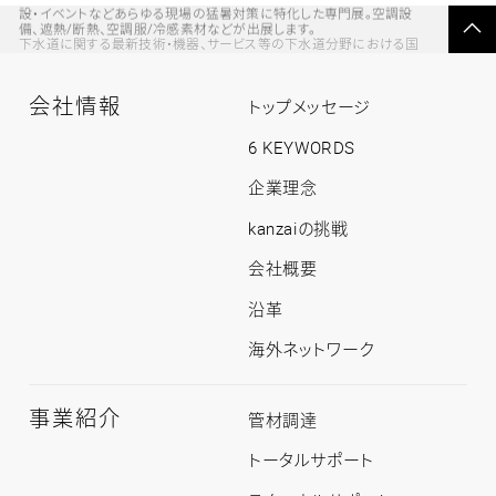
備、遮熱/断熱、空調服/冷感素材などが出展します。
ペ
下水道に関する最新技術・機器、サービス等の下水道分野における国
ー
ジ
内最大の展示会
の
先
頭
へ
戻
会社情報
る
会
トップメッセージ
社
情
6 KEYWORDS
報
ト
企業理念
ッ
プ
kanzaiの挑戦
会社概要
沿革
海外ネットワーク
事業紹介
事
管材調達
業
紹
トータルサポート
介
ト