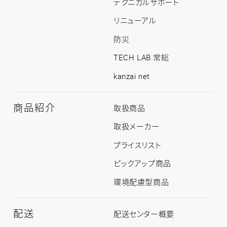
テクニカルサポート
ッ
プ
リニューアル
防災
TECH LAB 常総
kanzai net
商品紹介
商
取扱商品
品
紹
取扱メーカー
介
ト
プライスリスト
ッ
プ
ピックアップ商品
環境配慮型商品
配送
配
配送センター概要
送