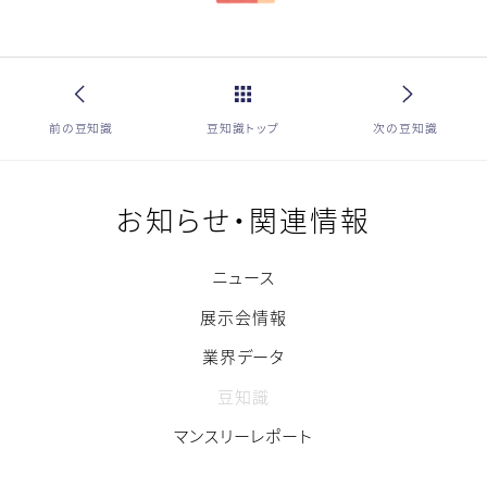
前の豆知識
豆知識トップ
次の豆知識
お知らせ・関連情報
ニュース
展示会情報
業界データ
豆知識
マンスリーレポート
【猛暑対策の必要性が増している中、新規開催】製造・物流・インフラ・建
設・イベントなどあらゆる現場の猛暑対策に特化した専門展。空調設