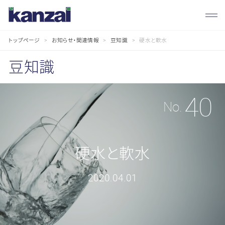
トップページ
お知らせ・関連情報
豆知識
硬水と軟水
豆知識
お
知
ら
せ・
関
連
情
40
報
No.
硬水と軟水
2020.04.01