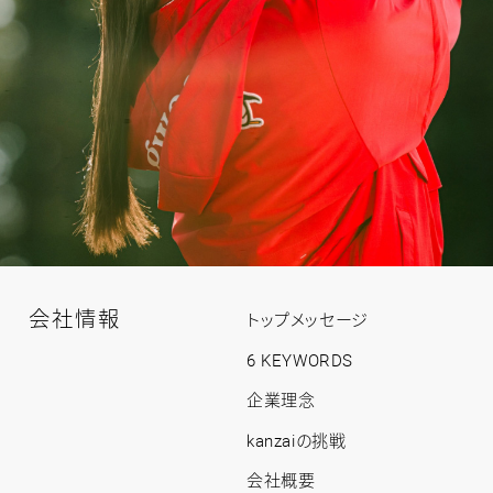
会社情報
会
トップメッセージ
社
情
6 KEYWORDS
報
ト
企業理念
ッ
プ
kanzaiの挑戦
会社概要