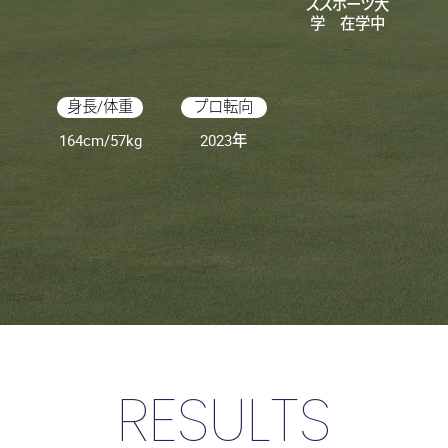
ススポーツ大
学 在学中
身長/体重
プロ転向
164cm/57kg
2023年
RESULTS