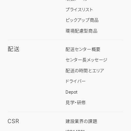
介
ト
プライスリスト
ッ
プ
ピックアップ商品
環境配慮型商品
配送
配
配送センター概要
送
ト
センター長メッセージ
ッ
プ
配送の時間とエリア
ドライバー
Depot
見学・研修
CSR
CSR
建設業界の課題
ト
ッ