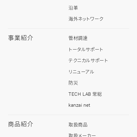
沿革
海外ネットワーク
事業紹介
事
管材調達
業
紹
トータルサポート
介
ト
テクニカルサポート
ッ
プ
リニューアル
防災
TECH LAB 常総
kanzai net
商品紹介
商
取扱商品
品
紹
取扱メーカー