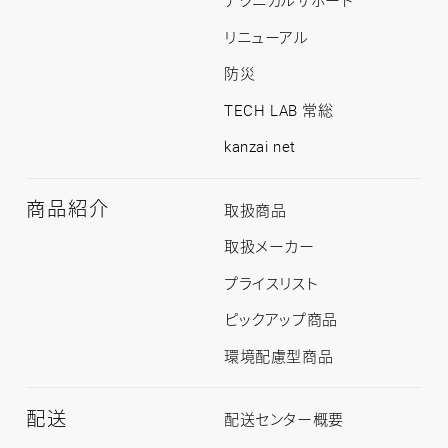
テクニカルサポート
ッ
プ
リニューアル
防災
TECH LAB 常総
kanzai net
商品紹介
商
取扱商品
品
紹
取扱メーカー
介
ト
プライスリスト
ッ
プ
ピックアップ商品
環境配慮型商品
配送
配
配送センター概要
送