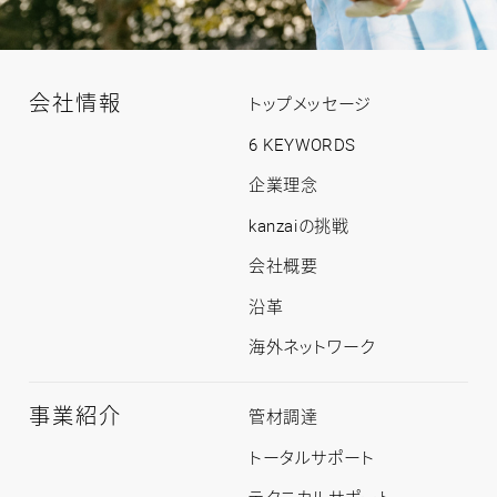
会社情報
会
トップメッセージ
社
情
6 KEYWORDS
報
ト
企業理念
ッ
プ
kanzaiの挑戦
会社概要
沿革
海外ネットワーク
事業紹介
事
管材調達
業
紹
トータルサポート
介
ト