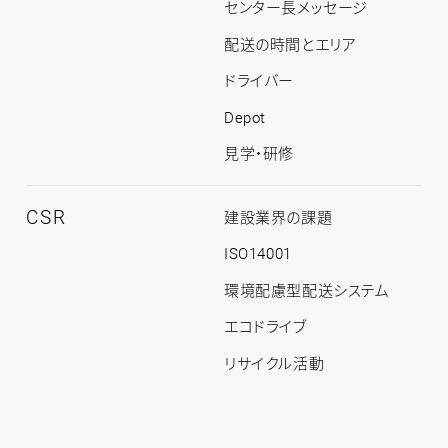
ト
センター長メッセージ
ッ
プ
配送の時間とエリア
ドライバー
Depot
見学・研修
CSR
CSR
建設業界の課題
ト
ッ
ISO14001
プ
環境配慮型配送システム
エコドライブ
リサイクル活動