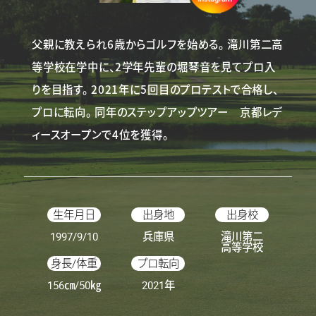
父親に教えられ6歳からゴルフを始める。
滝川第二高
等学校在学中に、2学年先輩の堀琴音を見てプロ入
りを目指す。
2021年に5回目のプロテストで合格し、
プロに転向。
同年のステップアップツアー 京都レデ
ィースオープンで4位を獲得。
生年月日
出身地
出身校
1997/9/10
兵庫県
滝川第二
高等学校
身長/体重
プロ転向
156㎝/50㎏
2021年