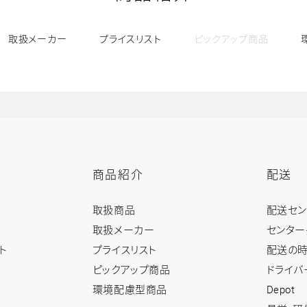
取扱メーカー
プライスリスト
ピックアップ商品
発電・風力発電・水素エネルギー・スマートグリッド・二次電池・脱炭素等、業界の最新技術が
商品紹介
配送
商
配
取扱商品
配送セ
品
送
紹
ト
取扱メーカー
センター
介
ッ
ト
プライスリスト
配送の時
ト
プ
ッ
ピックアップ商品
ドライバ
プ
環境配慮型商品
Depot