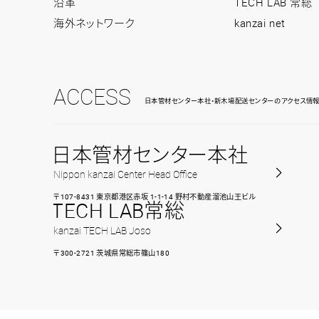
沿革
TECH LAB 常総
海外ネットワーク
kanzai net
ACCESS
日本管材センター本社・新木場配送センターのアクセス情
日本管材センター本社
Nippon kanzai Center Head Office
〒107-8431 東京都港区赤坂 1-1-14 野村不動産溜池山王ビル
TECH LAB常総
kanzai TECH LAB Joso
〒300-2721 茨城県常総市篠山180