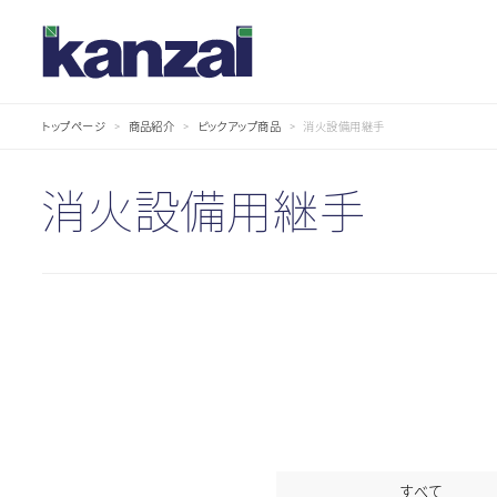
トップページ
商品紹介
ピックアップ商品
消火設備用継手
商
品
紹
介
消火設備用継手
すべて