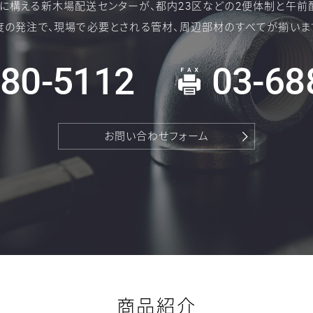
に構える新木場配送センターが、都内23区などの2便体制と午前
度の発注で、現場で必要とされる管材、周辺部材のすべてが揃いま
880-5112
03-68
FAX:
お問い合わせフォーム
商品紹介