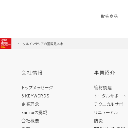
取扱商品
トータルインテリアの国際見本市
世界中からエネルギー分野500社が出展。太陽光
会社情報
事業紹介
会
事
トップメッセージ
管材調達
社
業
情
紹
6 KEYWORDS
トータルサポート
報
介
企業理念
テクニカルサポー
ト
ト
ッ
ッ
kanzaiの挑戦
リニューアル
プ
プ
会社概要
防災