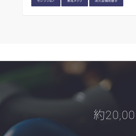
セレクション
東尾メック
消火設備用継手
約20,