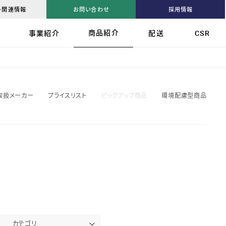
・関連情報
お問い合わせ
採用情報
ップ
ップ
ップ
商品紹介
報
事業紹介
配送
CSR
セージ
ー概要
の課題
RDS
ポート
ー
メッセージ
サポート
スト
間とエリア
型配送システム
取扱メーカー
プライスリスト
ピックアップ商品
環境配慮型商品
挑戦
ル
プ商品
ブ
型商品
活動
B 常総
ワーク
カテゴリ