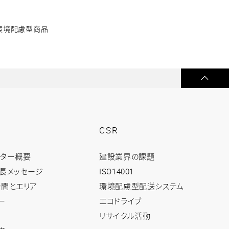
環境配慮型商品
ペ
ー
ジ
の
出展し、技術的な商談が活発に行われます。
先
頭
へ
戻
る
CSR
CSR
ンター概要
建設業界の課題
ト
ッ
長メッセージ
ISO14001
プ
間とエリア
環境配慮型配送システム
ー
エコドライブ
リサイクル活動