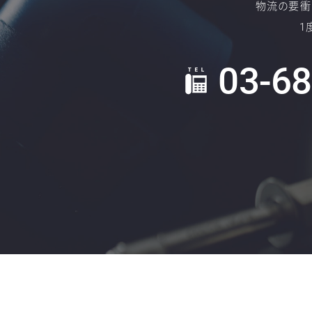
物流の要衝
1
03-6
TEL: