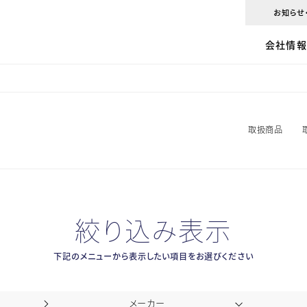
お知らせ
会社情報ト
事業紹介ト
商品紹介ト
配送トップ
CSRトップ
会社情
トップメッ
管材調達
取扱商品
配送センタ
建設業界
6 KEYWO
トータルサ
取扱メーカ
センター長
ISO14001
企業理念
テクニカル
プライスリ
配送の時
環境配慮
取扱商品
kanzaiの
リニューア
ピックアッ
ドライバー
エコドライ
会社概要
防災
環境配慮
Depot
リサイクル
絞り込み表示
沿革
TECH LA
見学・研修
下記のメニューから表示したい項目をお選びください
海外ネット
kanzai net
メーカー