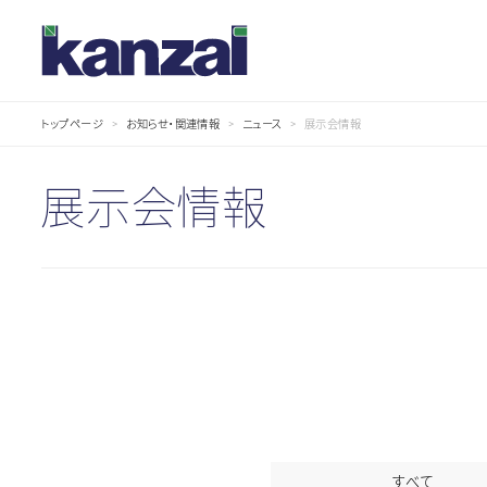
トップページ
お知らせ・関連情報
ニュース
展示会情報
お
知
ら
せ・
展示会情報
関
連
情
報
すべて