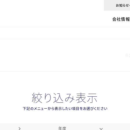
お知らせ
会社情報ト
事業紹介ト
商品紹介ト
配送トップ
CSRトップ
会社情
トップメッ
管材調達
取扱商品
配送センタ
建設業界
6 KEYWO
トータルサ
取扱メーカ
センター長
ISO14001
企業理念
テクニカル
プライスリ
配送の時
環境配慮
ニ
kanzaiの
リニューア
ピックアッ
ドライバー
エコドライ
会社概要
防災
環境配慮
Depot
リサイクル
絞り込み表示
沿革
TECH LA
見学・研修
下記のメニューから表示したい項目をお選びください
海外ネット
kanzai net
年度