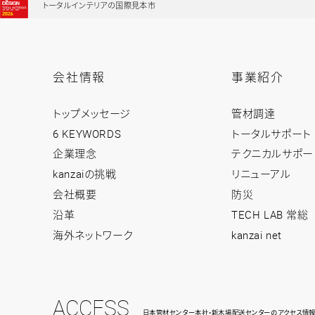
トータルインテリアの国際見本市
会社情報
事業紹介
会
事
トップメッセージ
管材調達
社
業
情
紹
6 KEYWORDS
トータルサポート
報
介
企業理念
テクニカルサポー
ト
ト
ッ
ッ
kanzaiの挑戦
リニューアル
プ
プ
会社概要
防災
沿革
TECH LAB 常総
海外ネットワーク
kanzai net
ACCESS
日本管材センター本社・新木場配送センターのアクセス情