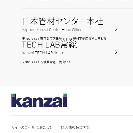
日本管材センター本社
Nippon kanzai Center Head Office
〒107-8431 東京都港区赤坂 1-1-14 野村不動産溜池山王ビル
TECH LAB常総
kanzai TECH LAB Joso
〒300-2721 茨城県常総市篠山180
サイトのご利用にあたって
個人情報保護方針