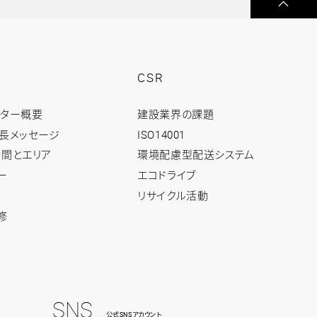
ー
ジ
の
先
頭
へ
戻
る
CSR
CSR
ンター概要
建設業界の課題
ト
ッ
長メッセージ
ISO14001
プ
間とエリア
環境配慮型配送システム
ー
エコドライブ
リサイクル活動
修
SNS
公式SNSアカウント