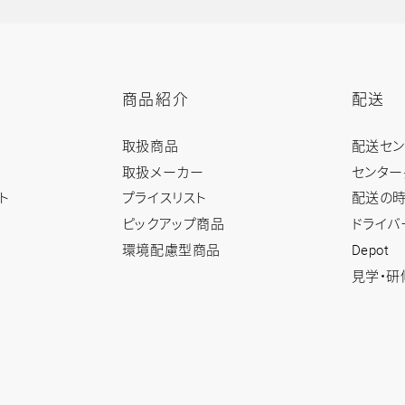
商品紹介
配送
商
配
取扱商品
配送セ
品
送
紹
ト
取扱メーカー
センター
介
ッ
ト
プライスリスト
配送の時
ト
プ
ッ
ピックアップ商品
ドライバ
プ
環境配慮型商品
Depot
見学・研
報