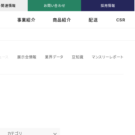
・関連情報
お問い合わせ
採用情報
ップ
ップ
ップ
報
事業紹介
商品紹介
配送
CSR
セージ
ー概要
の課題
RDS
ポート
ー
メッセージ
サポート
スト
間とエリア
型配送システム
ュース
展示会情報
業界データ
豆知識
マンスリーレポート
挑戦
ル
プ商品
ブ
型商品
活動
B 常総
ワーク
カテゴリ