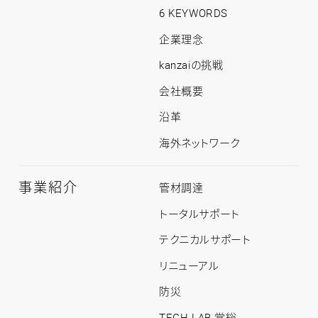
情
6 KEYWORDS
報
ト
企業理念
ッ
プ
kanzaiの挑戦
会社概要
沿革
海外ネットワーク
事業紹介
事
管材調達
業
紹
トータルサポート
介
ト
テクニカルサポート
ッ
プ
リニューアル
防災
TECH LAB 常総