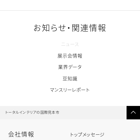
お知らせ・関連情報
ニュース
展示会情報
業界データ
豆知識
マンスリーレポート
ペ
ー
トータルインテリアの国際見本市
ジ
の
先
頭
へ
戻
会社情報
る
会
トップメッセージ
社