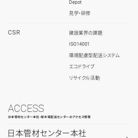
Depot
見学・研修
CSR
CSR
建設業界の課題
ト
ッ
ISO14001
プ
環境配慮型配送システム
エコドライブ
リサイクル活動
ACCESS
日本管材センター本社・新木場配送センターのアクセス情報
日本管材センター本社