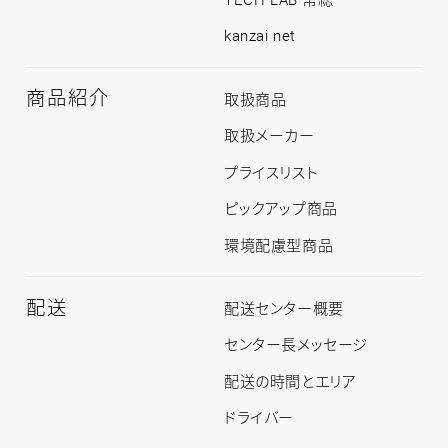
kanzai net
商品紹介
商
取扱商品
品
紹
取扱メーカー
介
ト
プライスリスト
ッ
プ
ピックアップ商品
環境配慮型商品
配送
配
配送センター概要
送
ト
センター長メッセージ
ッ
プ
配送の時間とエリア
ドライバー