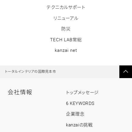
テクニカルサポート
リニューアル
防災
TECH LAB常総
kanzai net
ペ
ー
トータルインテリアの国際見本市
ジ
の
先
頭
へ
戻
会社情報
る
会
トップメッセージ
社
情
6 KEYWORDS
報
ト
企業理念
ッ
プ
kanzaiの挑戦