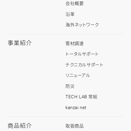
会社概要
沿革
海外ネットワーク
事業紹介
事
管材調達
業
紹
トータルサポート
介
ト
テクニカルサポート
ッ
プ
リニューアル
防災
TECH LAB 常総
kanzai net
商品紹介
商
取扱商品
品