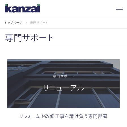
トップページ
専門サポート
専門サポート
事
業
紹
介
専門サポート
リニューアル
リフォームや改修工事を請け負う専門部署