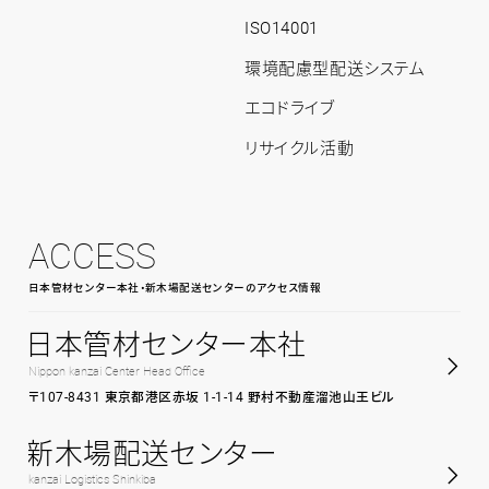
ト
ッ
ISO14001
プ
環境配慮型配送システム
エコドライブ
リサイクル活動
ACCESS
日本管材センター本社・新木場配送センターのアクセス情報
日本管材センター本社
Nippon kanzai Center Head Office
〒107-8431 東京都港区赤坂 1-1-14 野村不動産溜池山王ビル
新木場配送センター
kanzai Logistics Shinkiba