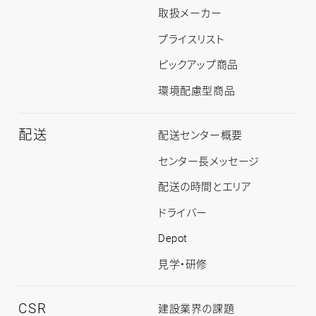
紹
取扱メーカー
介
ト
プライスリスト
ッ
プ
ピックアップ商品
環境配慮型商品
配送
配
配送センター概要
送
ト
センター長メッセージ
ッ
プ
配送の時間とエリア
ドライバー
Depot
見学・研修
CSR
CSR
建設業界の課題